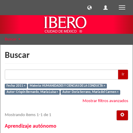
Cambi
naveg
Buscar
Buscar
Ir
Fecha: 2011 ×
Materia: HUMANIDADES Y CIENCIAS DE LA CONDUCTA ×
Autor: Crispín Bernardo, María Luisa ×
Autor: Doria Serrano, María del Carmen ×
Mostrar filtros avanzados
Mostrando ítems 1-1 de 1
Aprendizaje autónomo