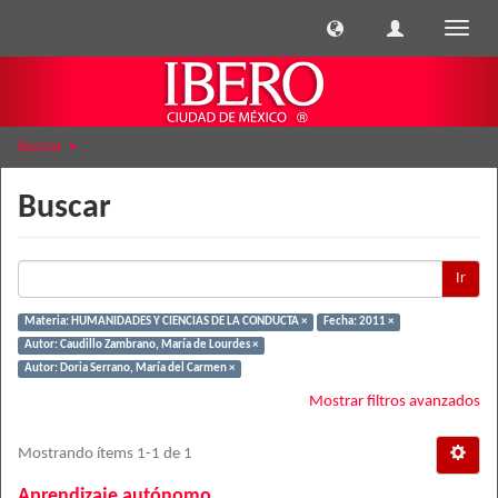
Cambi
naveg
Buscar
Buscar
Ir
Materia: HUMANIDADES Y CIENCIAS DE LA CONDUCTA ×
Fecha: 2011 ×
Autor: Caudillo Zambrano, María de Lourdes ×
Autor: Doria Serrano, María del Carmen ×
Mostrar filtros avanzados
Mostrando ítems 1-1 de 1
Aprendizaje autónomo