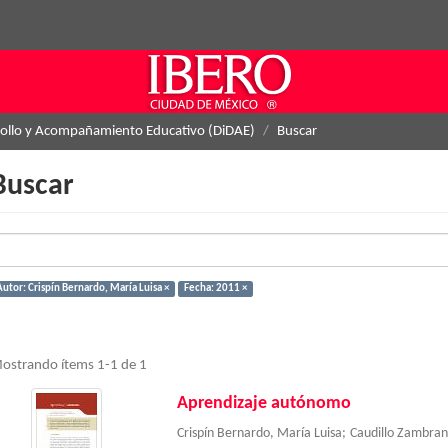
rollo y Acompañamiento Educativo (DiDAE)
Buscar
Buscar
Autor: Crispín Bernardo, María Luisa ×
Fecha: 2011 ×
ostrando ítems 1-1 de 1
Aprendizaje autónomo
Crispín Bernardo, María Luisa
;
Caudillo Zambran