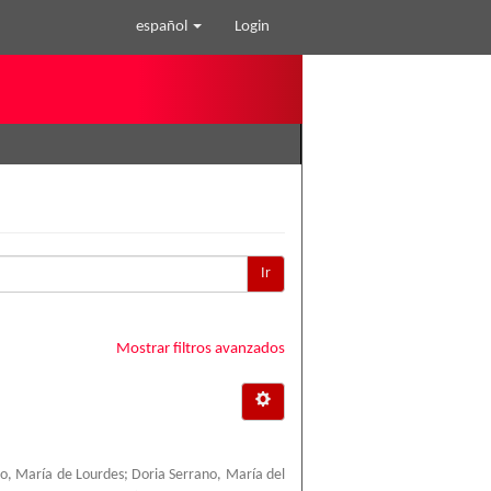
español
Login
Ir
Mostrar filtros avanzados
o, María de Lourdes
;
Doria Serrano, María del