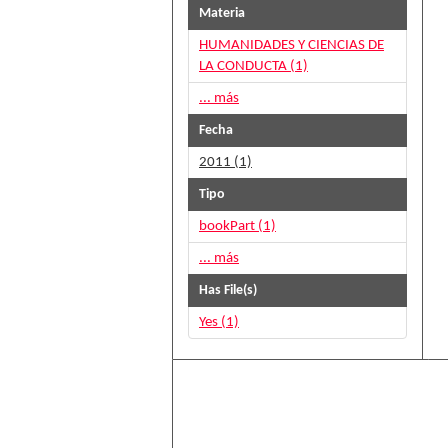
Materia
HUMANIDADES Y CIENCIAS DE
LA CONDUCTA (1)
... más
Fecha
2011 (1)
Tipo
bookPart (1)
... más
Has File(s)
Yes (1)