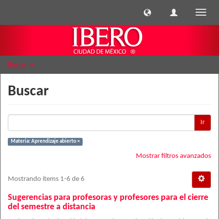
Cambi
naveg
Buscar
Buscar
Ir
Materia: Aprendizaje abierto ×
Mostrar filtros avanzados
Mostrando ítems 1-6 de 6
Sugerencias para profesoras y profesores para el cierre
del semestre a distancia