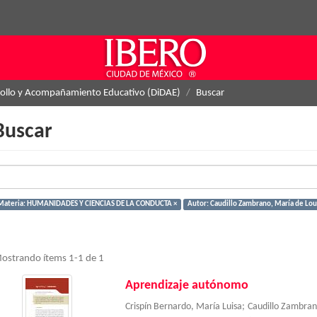
rollo y Acompañamiento Educativo (DiDAE)
Buscar
Buscar
Materia: HUMANIDADES Y CIENCIAS DE LA CONDUCTA ×
Autor: Caudillo Zambrano, María de Lou
ostrando ítems 1-1 de 1
Aprendizaje autónomo
Crispín Bernardo, María Luisa
;
Caudillo Zambran