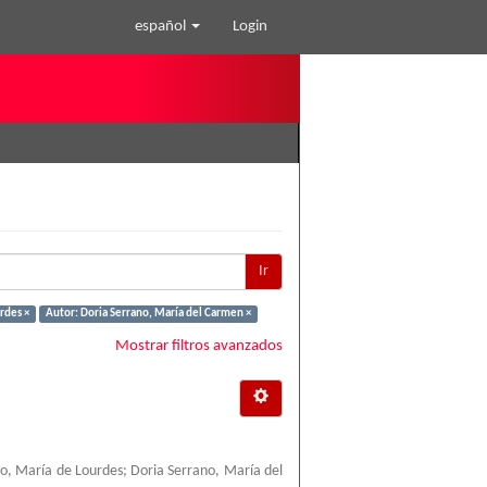
español
Login
Ir
rdes ×
Autor: Doria Serrano, María del Carmen ×
Mostrar filtros avanzados
o, María de Lourdes
;
Doria Serrano, María del