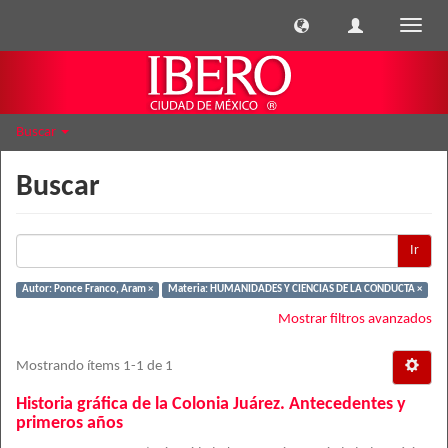
Cambi
naveg
Buscar
Buscar
Ir
Autor: Ponce Franco, Aram ×
Materia: HUMANIDADES Y CIENCIAS DE LA CONDUCTA ×
Mostrar filtros avanzados
Mostrando ítems 1-1 de 1
Historia gráfica de la Colonia Juárez. Antecedentes y
primeros años