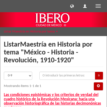
Cambi
naveg
Listar Maestría en Historia por tema
ListarMaestría en Historia por
tema "México - Historia -
Revolución, 1910-1920"
Ir
Mostrando ítems 1-1 de 1
Las condiciones epistémicas y los criterios de verdad del
cuadro histórico de la Revolución Mexicana: hacia una
observación historiográfica de las historias decimonónicas