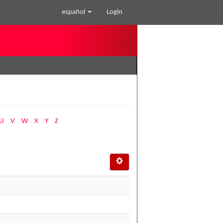
español
Login
U
V
W
X
Y
Z