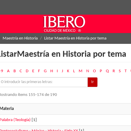
Maestría en Historia
Listar Maestría en Historia por tema
ListarMaestría en Historia por tema
-9
A
B
C
D
E
F
G
H
I
J
K
L
M
N
O
P
Q
R
S
T
Ir
ostrando ítems 155-174 de 190
Materia
Palabra (Teología)
[1]