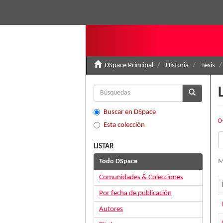
DSpace Principal
Historia
Tesis
Buscar en DSpace
0
Esta colección
LISTAR
Todo DSpace
M
Comunidades & Colecciones
Por fecha de publicación
Autores