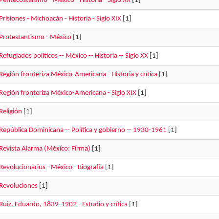
Pentecostalismo - México - Historia - Siglo XX
[1]
Prisiones - Michoacán - Historia - Siglo XIX
[1]
Protestantismo - México
[1]
Refugiados políticos -- México -- Historia -- Siglo XX
[1]
Región fronteriza México-Americana - Historia y crítica
[1]
Región fronteriza México-Americana - Siglo XIX
[1]
Religión
[1]
República Dominicana -- Política y gobierno -- 1930-1961
[1]
Revista Alarma (México: Firma)
[1]
Revolucionarios - México - Biografía
[1]
Revoluciones
[1]
Ruiz, Eduardo, 1839-1902 - Estudio y crítica
[1]