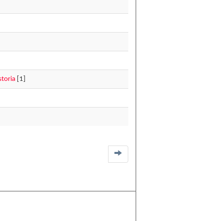
storia
[1]