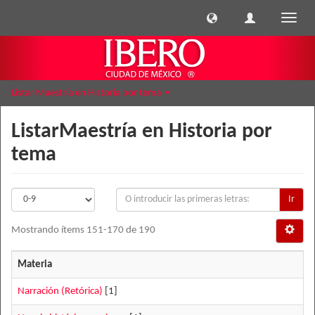
Cambi
naveg
Listar Maestría en Historia por tema
ListarMaestría en Historia por
tema
Ir
Mostrando ítems 151-170 de 190
Materia
Narración (Retórica)
[1]