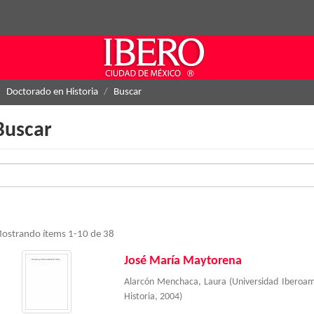
Doctorado en Historia
Buscar
Buscar
ostrando ítems 1-10 de 38
José María Maytorena
Alarcón Menchaca, Laura
(
Universidad Iberoa
Historia
,
2004
)