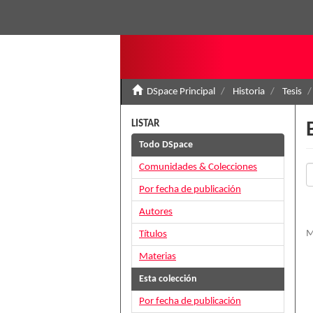
DSpace Principal
Historia
Tesis
LISTAR
Todo DSpace
Comunidades & Colecciones
Por fecha de publicación
Autores
M
Títulos
Materias
Esta colección
Por fecha de publicación