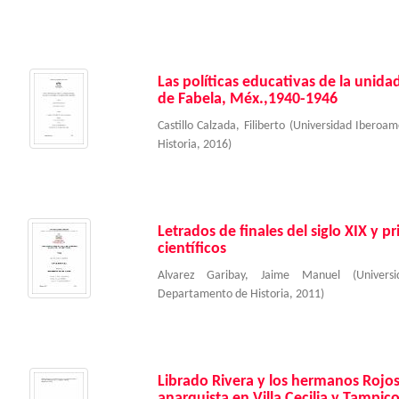
Las políticas educativas de la unida
de Fabela, Méx.,1940-1946
Castillo Calzada, Filiberto
(
Universidad Iberoa
Historia
,
2016
)
Letrados de finales del siglo XIX y pri
científicos
Alvarez Garibay, Jaime Manuel
(
Univer
Departamento de Historia
,
2011
)
Librado Rivera y los hermanos Rojos
anarquista en Villa Cecilia y Tampi