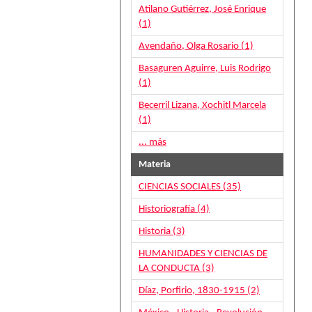
Atilano Gutiérrez, José Enrique
(1)
Avendaño, Olga Rosario (1)
Basaguren Aguirre, Luis Rodrigo
(1)
Becerril Lizana, Xochitl Marcela
(1)
... más
Materia
CIENCIAS SOCIALES (35)
Historiografía (4)
Historia (3)
HUMANIDADES Y CIENCIAS DE
LA CONDUCTA (3)
Díaz, Porfirio, 1830-1915 (2)