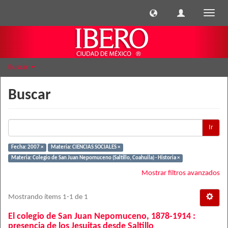
Cambi
naveg
Buscar
Buscar
Ir
Fecha: 2007 ×
Materia: CIENCIAS SOCIALES ×
Materia: Colegio de San Juan Nepomuceno (Saltillo, Coahuila) - Historia ×
Mostrar filtros avanzados
Mostrando ítems 1-1 de 1
El colegio de San Juan Nepomuceno, 1878-1914 :
presencia de los Jesuitas desde Saltillo