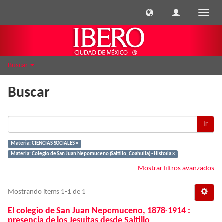
Cambi
naveg
Buscar
Buscar
Ir
Materia: CIENCIAS SOCIALES ×
Materia: Colegio de San Juan Nepomuceno (Saltillo, Coahuila) - Historia ×
Mostrar filtros avanzados
Mostrando ítems 1-1 de 1
El colegio de San Juan Nepomuceno, 1878-1914 :
presencia de los Jesuitas desde Saltillo