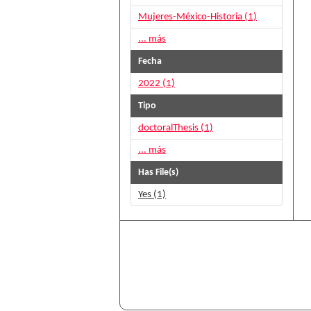
Mujeres-México-Historia (1)
... más
Fecha
2022 (1)
Tipo
doctoralThesis (1)
... más
Has File(s)
Yes (1)