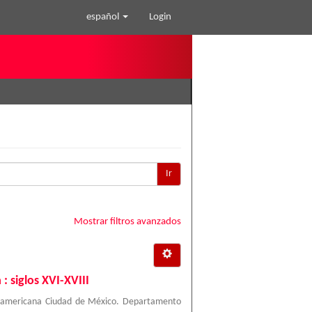
español
Login
Ir
Mostrar filtros avanzados
 siglos XVI-XVIII
roamericana Ciudad de México. Departamento