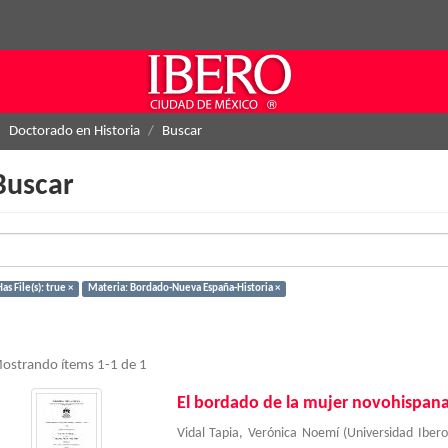
Doctorado en Historia
Buscar
Buscar
as File(s): true ×
Materia: Bordado-Nueva España-Historia ×
ostrando ítems 1-1 de 1
El bordado de la mujer novohispana :
Vidal Tapia, Verónica Noemí
(
Universidad Ibe