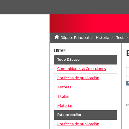
DSpace Principal
Historia
Tesis
LISTAR
Todo DSpace
Comunidades & Colecciones
Por fecha de publicación
H
Autores
Títulos
M
Materias
Esta colección
Por fecha de publicación