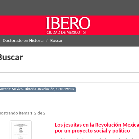
Doctorado en Historia
Buscar
Buscar
Materia: México - Historia - Revolución, 1910-1920 ×
ostrando ítems 1-2 de 2
Los jesuitas en la Revolución Mexic
por un proyecto social y político