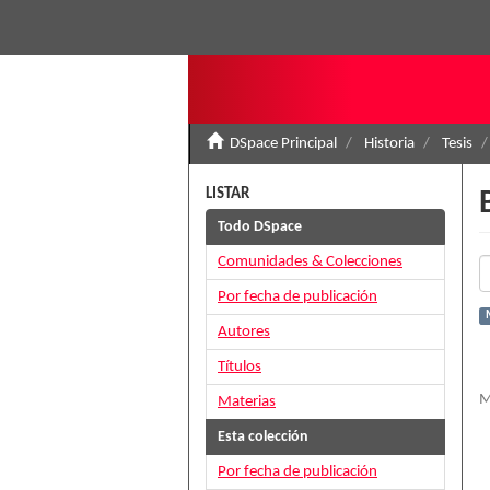
DSpace Principal
Historia
Tesis
LISTAR
Todo DSpace
Comunidades & Colecciones
Por fecha de publicación
Autores
Títulos
M
Materias
Esta colección
Por fecha de publicación