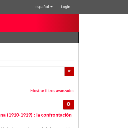
español
Login
Ir
Mostrar filtros avanzados
ana (1910-1919) : la confrontación