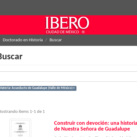
Doctorado en Historia
Buscar
Buscar
Materia: Acueducto de Guadalupe (Valle de México) ×
ostrando ítems 1-1 de 1
Construir con devoción: una histori
de Nuestra Señora de Guadalupe