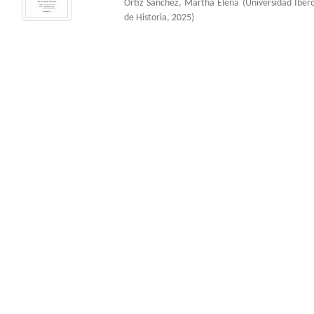
Ortíz Sánchez, Martha Elena
(
Universidad Ibe
de Historia
,
2025
)