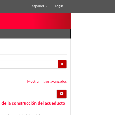
español
Login
Ir
Mostrar filtros avanzados
a de la construcción del acueducto