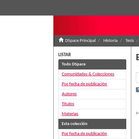
DSpace Principal
Historia
Tesis
LISTAR
Todo DSpace
Comunidades & Colecciones
Por fecha de publicación
Autores
Títulos
M
Materias
Esta colección
Por fecha de publicación