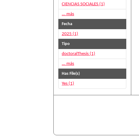
CIENCIAS SOCIALES (1)
... más
Fecha
2025 (1)
Tipo
doctoralThesis (1)
... más
Has File(s)
Yes (1)