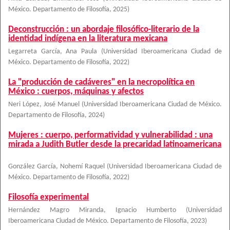
México. Departamento de Filosofía
,
2025
)
Deconstrucción : un abordaje filosófico-literario de la
identidad indígena en la literatura mexicana
Legarreta García, Ana Paula
(
Universidad Iberoamericana Ciudad de
México. Departamento de Filosofía
,
2022
)
La "producción de cadáveres" en la necropolítica en
México : cuerpos, máquinas y afectos
Neri López, José Manuel
(
Universidad Iberoamericana Ciudad de México.
Departamento de Filosofía
,
2024
)
Mujeres : cuerpo, performatividad y vulnerabilidad : una
mirada a Judith Butler desde la precaridad latinoamericana
González García, Nohemí Raquel
(
Universidad Iberoamericana Ciudad de
México. Departamento de Filosofía
,
2022
)
Filosofía experimental
Hernández Magro Miranda, Ignacio Humberto
(
Universidad
Iberoamericana Ciudad de México. Departamento de Filosofía
,
2023
)