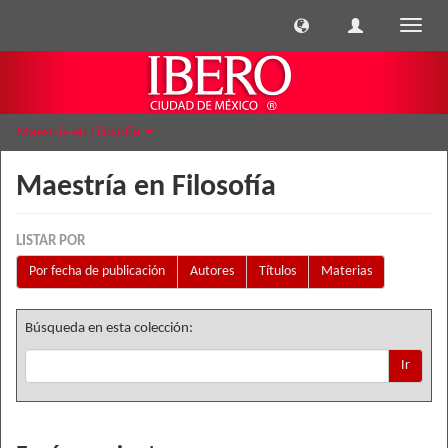
Cambi
naveg
Maestría en Filosofía
Maestría en Filosofía
LISTAR POR
Por fecha de publicación
Autores
Títulos
Materias
Búsqueda en esta colección:
Ir