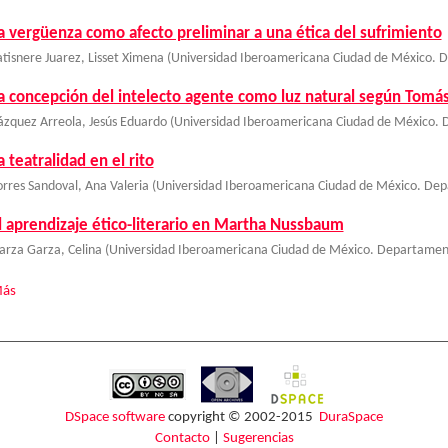
a vergüenza como afecto preliminar a una ética del sufrimiento
atisnere Juarez, Lisset Ximena
(
Universidad Iberoamericana Ciudad de México. D
a concepción del intelecto agente como luz natural según Tomá
ázquez Arreola, Jesús Eduardo
(
Universidad Iberoamericana Ciudad de México. D
a teatralidad en el rito
orres Sandoval, Ana Valeria
(
Universidad Iberoamericana Ciudad de México. Depa
l aprendizaje ético-literario en Martha Nussbaum
arza Garza, Celina
(
Universidad Iberoamericana Ciudad de México. Departamento
ás
DSpace software
copyright © 2002-2015
DuraSpace
Contacto
|
Sugerencias