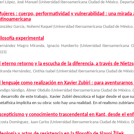
eri López, José Manuel
(
Universidad Iberoamericana Ciudad de México. Departa
ujeres : cuerpo, performatividad y vulnerabilidad : una mirada 
atinoamericana
onzález García, Nohemí Raquel
(
Universidad Iberoamericana Ciudad de México.
ilosofía experimental
ernández Magro Miranda, Ignacio Humberto
(
Universidad Iberoamericana C
023
)
l eterno retorno y la escucha de la diferencia, a través de Niet
iranda Hernández, Cinthia Isabel
(
Universidad Iberoamericana Ciudad de México
l lenguaje como realización en Xavier Zubiri : para aventurarnos 
ándigo Sándigo, Ábner Obdulio
(
Universidad Iberoamericana Ciudad de México. 
l desarrollo de este trabajo, Xavier Zubiri descoloca el lugar desde el que s
etafísica implícita en su obra: solo hay una realidad. En el realismo zubiriano,
scepticismo y conocimiento trascendental en Kant, desde el en
costa Domínguez, Juan Carlos
(
Universidad Iberoamericana Ciudad de México. D
deología y actos de resistencia en la filosofía de Slavoj Žižek