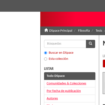
DSpace Principal
Filosofía
Tesis
Buscar en DSpace
L
Esta colección
LISTAR
Todo DSpace
Comunidades & Colecciones
Por fecha de publicación
Autores