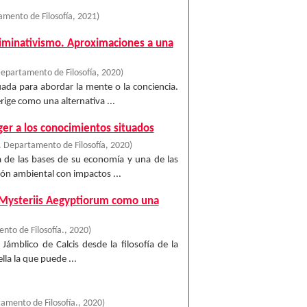
mento de Filosofía
,
2021
)
eliminativismo. Aproximaciones a una
epartamento de Filosofía
,
2020
)
uada para abordar la mente o la conciencia.
rige como una alternativa ...
ger a los conocimientos situados
 Departamento de Filosofía
,
2020
)
na de las bases de su economía y una de las
ón ambiental con impactos ...
De Mysteriis Aegyptiorum como una
to de Filosofía.
,
2020
)
ámblico de Calcis desde la filosofía de la
ella la que puede ...
amento de Filosofía.
,
2020
)