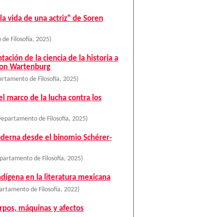
 la vida de una actriz" de Soren
de Filosofía
,
2025
)
ación de la ciencia de la historia a
 von Wartenburg
rtamento de Filosofía
,
2025
)
l marco de la lucha contra los
epartamento de Filosofía
,
2025
)
moderna desde el binomio Schérer-
partamento de Filosofía
,
2025
)
indígena en la literatura mexicana
rtamento de Filosofía
,
2022
)
erpos, máquinas y afectos