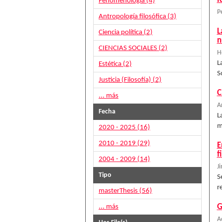
Fenomenología (4)
P
Antropología filosófica (3)
L
Ciencia política (2)
n
CIENCIAS SOCIALES (2)
H
L
Estética (2)
S
Justicia (Filosofía) (2)
C
... más
A
Fecha
L
m
2020 - 2025 (16)
2010 - 2019 (29)
E
f
2004 - 2009 (14)
J
Tipo
S
r
masterThesis (56)
G
... más
A