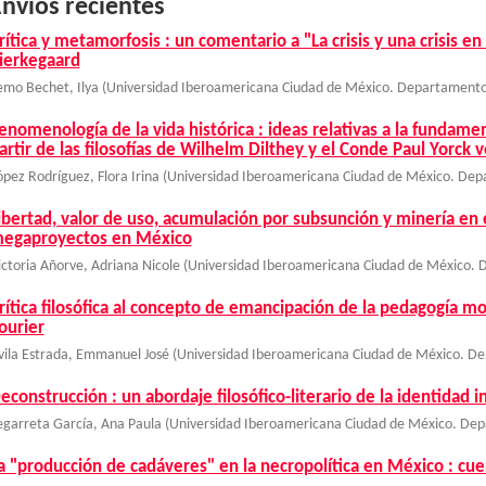
nvíos recientes
rítica y metamorfosis : un comentario a "La crisis y una crisis en
ierkegaard
emo Bechet, Ilya
(
Universidad Iberoamericana Ciudad de México. Departamento 
enomenología de la vida histórica : ideas relativas a la fundament
artir de las filosofías de Wilhelm Dilthey y el Conde Paul Yorck
ópez Rodríguez, Flora Irina
(
Universidad Iberoamericana Ciudad de México. Depa
ibertad, valor de uso, acumulación por subsunción y minería en e
egaproyectos en México
ictoria Añorve, Adriana Nicole
(
Universidad Iberoamericana Ciudad de México. D
rítica filosófica al concepto de emancipación de la pedagogía 
ourier
vila Estrada, Emmanuel José
(
Universidad Iberoamericana Ciudad de México. De
econstrucción : un abordaje filosófico-literario de la identidad 
egarreta García, Ana Paula
(
Universidad Iberoamericana Ciudad de México. Depa
a "producción de cadáveres" en la necropolítica en México : cu