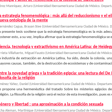
érez Manríquez, Arturo
(
Universidad Iberoamericana Ciudad de México. Departa
a estrategia fenomenológica : más allá del reduccionismo y el 
ueva ontología de la mente
ernández Cagua, Brayan Stee
(
Universidad Iberoamericana Ciudad de México. D
a presente tesis sostiene que la estrategia fenomenológica es la más adec
ostener esto, a su vez, implica afirmar que la estrategia fenomenológica se e
iencia, tecnología y extractivismo en América Latina: de Heideg
rrieta Villafuerte, Miguel Fausto
(
Universidad Iberoamericana Ciudad de México.
a industria de extracción en América Latina, ha sido, desde la colonia, u
ayores causas, también, de la destrucción de ecosistemas y de contaminaci
ntre la novedad griega y la tradición egipcia: una lectura del 
ilosofía de la religión
iménez Yáñez, Daniel
(
Universidad Iberoamericana Ciudad de México. Departamen
e propone una hermenéutica del tratado Sobre los misterios egipcios de J
eligión. La filosofía de la religión será el rector de esta investigación, pues es 
énero y libertad : una aproximación a la condición sexuada
cha Aleman, Martinique
(
Universidad Iberoamericana Ciudad de México. Depart