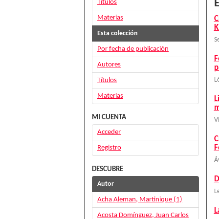
E
Títulos
Materias
C
K
Esta colección
S
Por fecha de publicación
F
Autores
p
Títulos
L
Materias
L
m
MI CUENTA
V
Acceder
C
F
Registro
Á
DESCUBRE
D
Autor
L
Acha Aleman, Martinique (1)
L
Acosta Domínguez, Juan Carlos