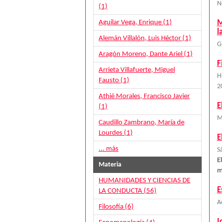
N
(1)
Aguilar Vega, Enrique (1)
M
l
Alemán Villalón, Luis Héctor (1)
G
Aragón Moreno, Dante Ariel (1)
F
Arrieta Villafuerte, Miguel
H
Fausto (1)
2
Athié Morales, Francisco Javier
E
(1)
M
Caudillo Zambrano, María de
Lourdes (1)
E
... más
S
E
Materia
m
HUMANIDADES Y CIENCIAS DE
E
LA CONDUCTA (56)
A
Filosofía (6)
I