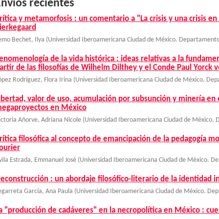
nvíos recientes
rítica y metamorfosis : un comentario a "La crisis y una crisis en
ierkegaard
emo Bechet, Ilya
(
Universidad Iberoamericana Ciudad de México. Departamento 
enomenología de la vida histórica : ideas relativas a la fundament
artir de las filosofías de Wilhelm Dilthey y el Conde Paul Yorck
ópez Rodríguez, Flora Irina
(
Universidad Iberoamericana Ciudad de México. Depa
ibertad, valor de uso, acumulación por subsunción y minería en e
egaproyectos en México
ictoria Añorve, Adriana Nicole
(
Universidad Iberoamericana Ciudad de México. D
rítica filosófica al concepto de emancipación de la pedagogía 
ourier
vila Estrada, Emmanuel José
(
Universidad Iberoamericana Ciudad de México. De
econstrucción : un abordaje filosófico-literario de la identidad 
egarreta García, Ana Paula
(
Universidad Iberoamericana Ciudad de México. Depa
a "producción de cadáveres" en la necropolítica en México : cu