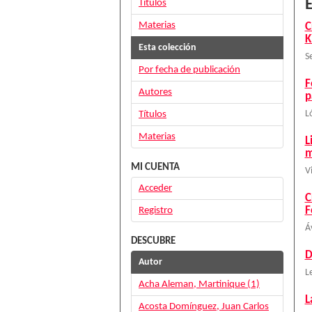
E
Títulos
Materias
C
K
Esta colección
S
Por fecha de publicación
F
Autores
p
Títulos
L
Materias
L
m
MI CUENTA
V
Acceder
C
F
Registro
Á
DESCUBRE
D
Autor
L
Acha Aleman, Martinique (1)
L
Acosta Domínguez, Juan Carlos