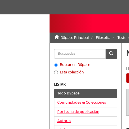
DSpace Principal
Filosofía
Tesis
Buscar en DSpace
L
Esta colección
LISTAR
Todo DSpace
Comunidades & Colecciones
Por fecha de publicación
Autores