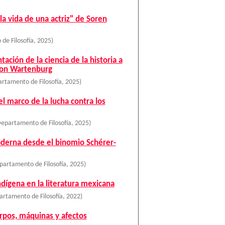
 la vida de una actriz" de Soren
de Filosofía
,
2025
)
ación de la ciencia de la historia a
 von Wartenburg
rtamento de Filosofía
,
2025
)
l marco de la lucha contra los
epartamento de Filosofía
,
2025
)
moderna desde el binomio Schérer-
partamento de Filosofía
,
2025
)
indígena en la literatura mexicana
rtamento de Filosofía
,
2022
)
erpos, máquinas y afectos