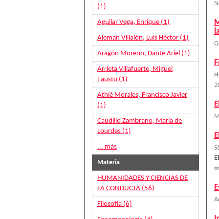
N
(1)
Aguilar Vega, Enrique (1)
M
l
Alemán Villalón, Luis Héctor (1)
G
Aragón Moreno, Dante Ariel (1)
F
Arrieta Villafuerte, Miguel
H
Fausto (1)
2
Athié Morales, Francisco Javier
E
(1)
M
Caudillo Zambrano, María de
Lourdes (1)
E
... más
S
E
Materia
m
HUMANIDADES Y CIENCIAS DE
E
LA CONDUCTA (56)
A
Filosofía (6)
I