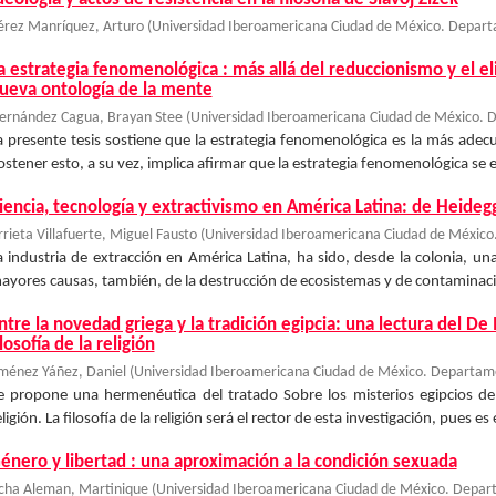
érez Manríquez, Arturo
(
Universidad Iberoamericana Ciudad de México. Departa
a estrategia fenomenológica : más allá del reduccionismo y el 
ueva ontología de la mente
ernández Cagua, Brayan Stee
(
Universidad Iberoamericana Ciudad de México. D
a presente tesis sostiene que la estrategia fenomenológica es la más adec
ostener esto, a su vez, implica afirmar que la estrategia fenomenológica se e
iencia, tecnología y extractivismo en América Latina: de Heideg
rrieta Villafuerte, Miguel Fausto
(
Universidad Iberoamericana Ciudad de México.
a industria de extracción en América Latina, ha sido, desde la colonia, u
ayores causas, también, de la destrucción de ecosistemas y de contaminaci
ntre la novedad griega y la tradición egipcia: una lectura del 
ilosofía de la religión
iménez Yáñez, Daniel
(
Universidad Iberoamericana Ciudad de México. Departamen
e propone una hermenéutica del tratado Sobre los misterios egipcios de J
eligión. La filosofía de la religión será el rector de esta investigación, pues es 
énero y libertad : una aproximación a la condición sexuada
cha Aleman, Martinique
(
Universidad Iberoamericana Ciudad de México. Depart