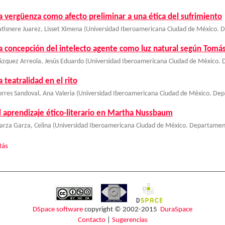
a vergüenza como afecto preliminar a una ética del sufrimiento
atisnere Juarez, Lisset Ximena
(
Universidad Iberoamericana Ciudad de México. D
a concepción del intelecto agente como luz natural según Tomá
ázquez Arreola, Jesús Eduardo
(
Universidad Iberoamericana Ciudad de México. D
a teatralidad en el rito
orres Sandoval, Ana Valeria
(
Universidad Iberoamericana Ciudad de México. Depa
l aprendizaje ético-literario en Martha Nussbaum
arza Garza, Celina
(
Universidad Iberoamericana Ciudad de México. Departamento
ás
DSpace software
copyright © 2002-2015
DuraSpace
Contacto
|
Sugerencias