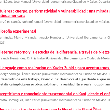
eri López, José Manuel
(
Universidad Iberoamericana Ciudad de México. Departa
ujeres : cuerpo, performatividad y vulnerabilidad : una mirada 
atinoamericana
onzález García, Nohemí Raquel
(
Universidad Iberoamericana Ciudad de México.
ilosofía experimental
ernández Magro Miranda, Ignacio Humberto
(
Universidad Iberoamericana C
023
)
l eterno retorno y la escucha de la diferencia, a través de Niet
iranda Hernández, Cinthia Isabel
(
Universidad Iberoamericana Ciudad de México
l lenguaje como realización en Xavier Zubiri : para aventurarnos 
ándigo Sándigo, Ábner Obdulio
(
Universidad Iberoamericana Ciudad de México. 
l desarrollo de este trabajo, Xavier Zubiri descoloca el lugar desde el que s
etafísica implícita en su obra: solo hay una realidad. En el realismo zubiriano,
scepticismo y conocimiento trascendental en Kant, desde el en
costa Domínguez, Juan Carlos
(
Universidad Iberoamericana Ciudad de México. D
deología y actos de resistencia en la filosofía de Slavoj Žižek