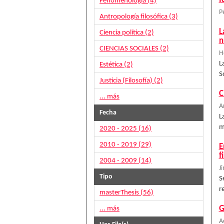
Fenomenología (4)
P
Antropología filosófica (3)
L
Ciencia política (2)
n
CIENCIAS SOCIALES (2)
H
L
Estética (2)
S
Justicia (Filosofía) (2)
C
... más
A
Fecha
L
m
2020 - 2025 (16)
2010 - 2019 (29)
E
f
2004 - 2009 (14)
J
Tipo
S
r
masterThesis (56)
G
... más
A