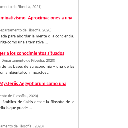
mento de Filosofía
,
2021
)
eliminativismo. Aproximaciones a una
epartamento de Filosofía
,
2020
)
uada para abordar la mente o la conciencia.
rige como una alternativa ...
ger a los conocimientos situados
 Departamento de Filosofía
,
2020
)
na de las bases de su economía y una de las
ón ambiental con impactos ...
De Mysteriis Aegyptiorum como una
to de Filosofía.
,
2020
)
ámblico de Calcis desde la filosofía de la
ella la que puede ...
amento de Filosofía.
,
2020
)