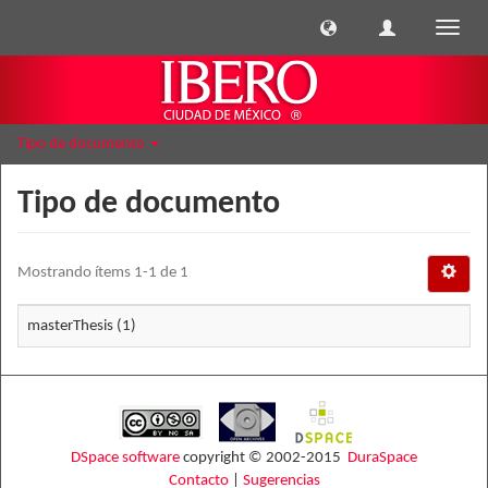
Cambi
naveg
Tipo de documento
Tipo de documento
Mostrando ítems 1-1 de 1
masterThesis (1)
DSpace software
copyright © 2002-2015
DuraSpace
Contacto
|
Sugerencias