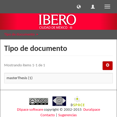
Cambi
naveg
Tipo de documento
Tipo de documento
Mostrando ítems 1-1 de 1
masterThesis (1)
DSpace software
copyright © 2002-2015
DuraSpace
Contacto
|
Sugerencias