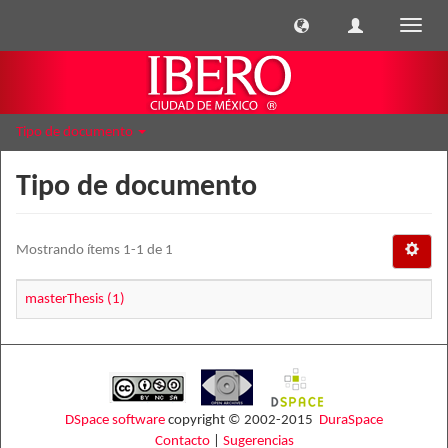
Cambi
naveg
Tipo de documento
Tipo de documento
Mostrando ítems 1-1 de 1
masterThesis (1)
DSpace software
copyright © 2002-2015
DuraSpace
Contacto
|
Sugerencias