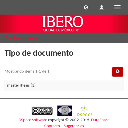
Cambi
naveg
Tipo de documento
Tipo de documento
Mostrando ítems 1-1 de 1
masterThesis (1)
DSpace software
copyright © 2002-2015
DuraSpace
Contacto
|
Sugerencias