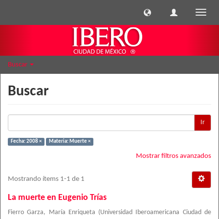
Cambi
naveg
Buscar
Buscar
Ir
Fecha: 2008 ×
Materia: Muerte ×
Mostrar filtros avanzados
Mostrando ítems 1-1 de 1
La muerte en Eugenio Trías
Fierro Garza, María Enriqueta
(
Universidad Iberoamericana Ciudad de