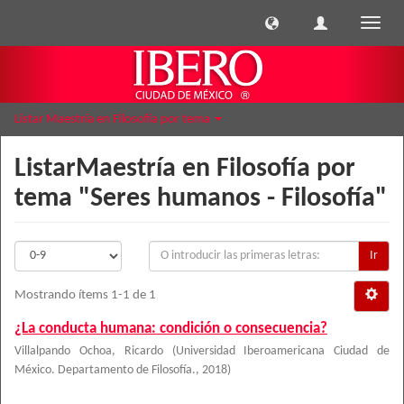
Cambi
naveg
Listar Maestría en Filosofía por tema
ListarMaestría en Filosofía por
tema "Seres humanos - Filosofía"
Ir
Mostrando ítems 1-1 de 1
¿La conducta humana: condición o consecuencia?
Villalpando Ochoa, Ricardo
(
Universidad Iberoamericana Ciudad de
México. Departamento de Filosofía.
,
2018
)