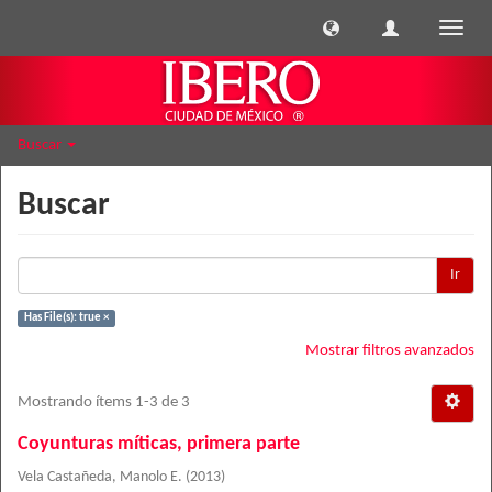
Cambi
naveg
Buscar
Buscar
Ir
Has File(s): true ×
Mostrar filtros avanzados
Mostrando ítems 1-3 de 3
Coyunturas míticas, primera parte
Vela Castañeda, Manolo E.
(
2013
)