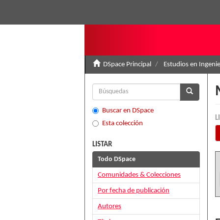
DSpace Principal
Estudios en Ingenie
Buscar en DSpace
L
Esta colección
LISTAR
Todo DSpace
Comunidades & Colecciones
Por fecha de publicación
Autores