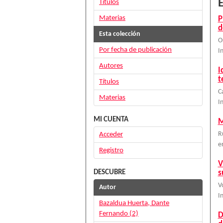
E
Títulos
Materias
P
d
Esta colección
O
Por fecha de publicación
I
Autores
I
t
Títulos
C
Materias
I
MI CUENTA
M
Acceder
R
e
Registro
V
DESCUBRE
s
V
Autor
I
Bazaldua Huerta, Dante
Fernando (2)
D