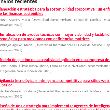
nvíos recientes
laneación estratégica para la sostenibilidad corporativa : un enf
e las finanzas sostenibles
rtega Alvarez, María
(
Universidad Iberoamericana Ciudad de México, Depa
nnovación
,
2026
)
dentificación de ayudas técnicas con mayor viabilidad y factibil
ecnológica para mexicanos con deficiencias motrices
astillejos Aguilar, Mariel
(
Universidad Iberoamericana Ciudad de México. Dep
nnovación
,
2023
)
odelo de gestión de la creatividad aplicado en una empresa de 
ueda Liborio, Julissa
;
Rueda Liborio, Laura Julissa
(
Universidad Iberoamericana
n Ingeniería para la Innovación
,
2025
)
igilancia tecnológica e inteligencia competititva para sitios web 
uperior
olantín Venegas, Viridiana
(
Universidad Iberoamericana Ciudad de México. Dep
nnovación
,
2025
)
iseño de una estrategia para implementar agentes de inteligencia