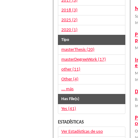
2017 (3)
M
2018 (3)
S
2025 (2)
I
2020 (1)
P
Tipo
p
M
masterThesis (20)
masterDegreeWork (17)
I
e
other (11)
M
Other (4)
I
... más
D
Has File(s)
B
I
Yes (41)
P
ESTADÍSTICAS
c
Ver Estadísticas de uso
O
I