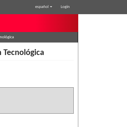
español
Login
cnológica
n Tecnológica