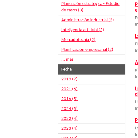
Planeación estratégica - Estudio
P
e
de casos (3)
F
Administración industrial (2)
I
Inteligencia artificial (2)
L
Mercadotecnia (2)
F
Planificación empresarial (2)
I
... más
A
Fecha
R
I
2019 (7)
I
2021 (6)
d
2016 (5)
U
2024 (5)
I
2022 (4)
P
2023 (4)
L
I