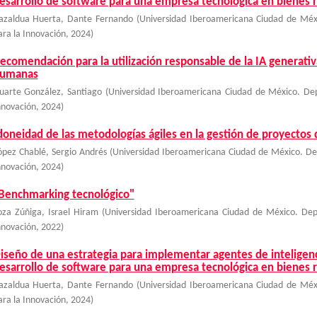
esarrollo de software para una empresa tecnológica en bienes 
azaldua Huerta, Dante Fernando
(
Universidad Iberoamericana Ciudad de Méx
ara la Innovación
,
2024
)
ecomendación para la utilización responsable de la IA generati
umanas
uarte González, Santiago
(
Universidad Iberoamericana Ciudad de México. Dep
nnovación
,
2024
)
doneidad de las metodologías ágiles en la gestión de proyectos
ópez Chablé, Sergio Andrés
(
Universidad Iberoamericana Ciudad de México. De
nnovación
,
2024
)
Benchmarking tecnológico"
oza Zúñiga, Israel Hiram
(
Universidad Iberoamericana Ciudad de México. Dep
nnovación
,
2022
)
iseño de una estrategia para implementar agentes de inteligencia
esarrollo de software para una empresa tecnológica en bienes 
azaldua Huerta, Dante Fernando
(
Universidad Iberoamericana Ciudad de Méx
ara la Innovación
,
2024
)