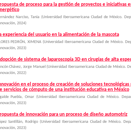
ropuesta de proceso para la gestión de proyectos e iniciativas e
nergético
ernández Narciso, Tania
(
Universidad Iberoamericana Ciudad de México. Dep
nnovación
,
2024
)
a experiencia del usuario en la alimentación de la mascota
LORES PEDRÓN, XIMENA
(
Universidad Iberoamericana Ciudad de México. Dep
nnovación
,
2023
)
dopción de sistema de laparoscopía 3D en cirugías de alta espe
incón Chávez, Jorge Manuel
(
Universidad Iberoamericana Ciudad de México. De
nnovación
,
2022
)
nnovación en el proceso de creación de soluciones tecnológicas 
e servicios de cómputo de una institución educativa en México
galde Puebla, Omar
(
Universidad Iberoamericana Ciudad de México. Depar
nnovación
,
2023
)
ropuesta de innovación para un proceso de diseño automotriz
ópez Santillán, Rodrigo
(
Universidad Iberoamericana Ciudad de México. Depa
nnovación
,
2023
)