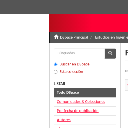
DSpace Principal
Estudios en Ingenie
Buscar en DSpace
M
Esta colección
LISTAR
Todo DSpace
Comunidades & Colecciones
Por fecha de publicación
Autores