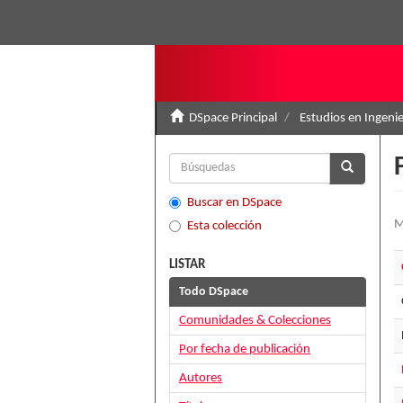
DSpace Principal
Estudios en Ingenie
Buscar en DSpace
M
Esta colección
LISTAR
Todo DSpace
Comunidades & Colecciones
Por fecha de publicación
Autores