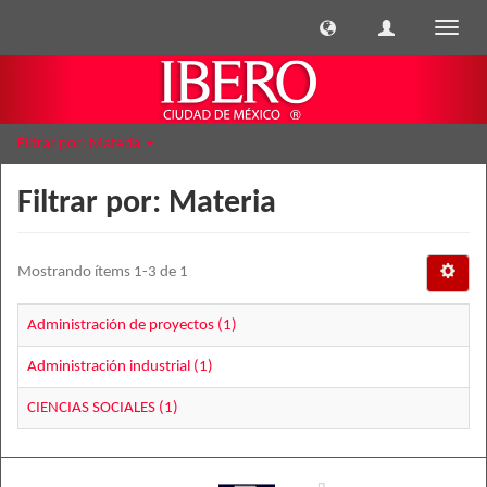
Cambi
naveg
Filtrar por: Materia
Filtrar por: Materia
Mostrando ítems 1-3 de 1
Administración de proyectos (1)
Administración industrial (1)
CIENCIAS SOCIALES (1)