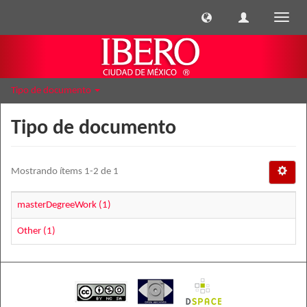
Cambi
naveg
Tipo de documento
Tipo de documento
Mostrando ítems 1-2 de 1
masterDegreeWork (1)
Other (1)