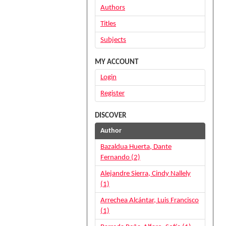
Authors
Titles
Subjects
MY ACCOUNT
Login
Register
DISCOVER
Author
Bazaldua Huerta, Dante
Fernando (2)
Alejandre Sierra, Cindy Nallely
(1)
Arrechea Alcántar, Luis Francisco
(1)