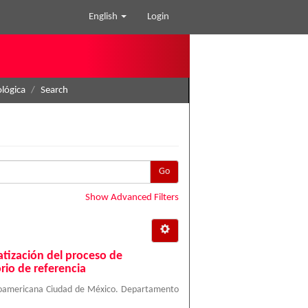
English
Login
ológica
Search
Go
Show Advanced Filters
tización del proceso de
rio de referencia
roamericana Ciudad de México. Departamento