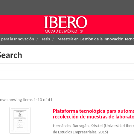
a para la Innovación
Tesis
Maestría en Gestión de la Innovación Tecn
Search
ow showing items 1-10 of 41
Plataforma tecnológica para automa
recolección de muestras de laborato
Hernández Barragán, Krisstel
(
Universidad Ibe
de Estudios Empresariales
,
2016
)