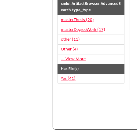
xmlui.ArtifactBrowser.AdvancedS
earch.type_type
masterThesis (20)
masterDegreeWork (17)
other (11)
Other (4)
... View More
Has File(s)
Yes (41)