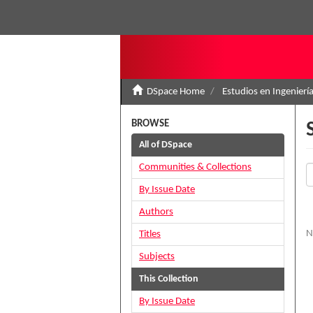
DSpace Home
Estudios en Ingenierí
BROWSE
All of DSpace
Communities & Collections
By Issue Date
Authors
N
Titles
Subjects
This Collection
By Issue Date