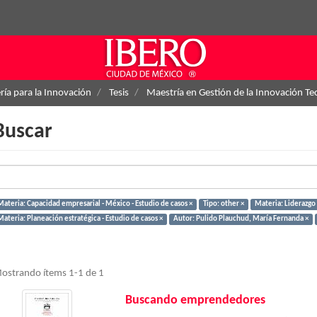
ría para la Innovación
Tesis
Maestría en Gestión de la Innovación Te
Buscar
Materia: Capacidad empresarial - México - Estudio de casos ×
Tipo: other ×
Materia: Liderazgo 
ateria: Planeación estratégica - Estudio de casos ×
Autor: Pulido Plauchud, María Fernanda ×
ostrando ítems 1-1 de 1
Buscando emprendedores