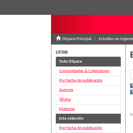
DSpace Principal
Estudios en Ingenie
LISTAR
Todo DSpace
Comunidades & Colecciones
Por fecha de publicación
Autores
M
Títulos
Materias
M
Esta colección
Por fecha de publicación