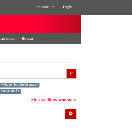
español
Login
cnológica
Buscar
Ir
- México - Estudio de casos ×
Fecha: 2016 ×
Mostrar filtros avanzados