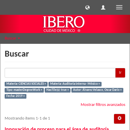
Cambi
naveg
Buscar
Buscar
Ir
Materia: CIENCIAS SOCIALES ×
Materia: Auditoria interna - México ×
Tipo: masterDegreeWork ×
Has File(s): true ×
Autor: Álvarez Velasco, Oscar Darío ×
Fecha: 2019 ×
Mostrar filtros avanzados
Mostrando ítems 1-1 de 1
Innovación de proceso para el área de auditoría