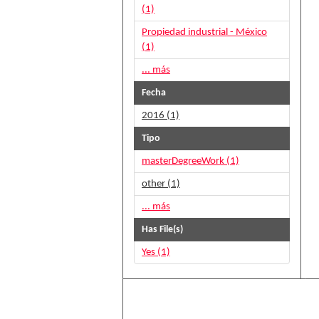
(1)
Propiedad industrial - México
(1)
... más
Fecha
2016 (1)
Tipo
masterDegreeWork (1)
other (1)
... más
Has File(s)
Yes (1)