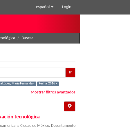
español
Login
cnológica
Buscar
Ir
a López, María Fernanda ×
Fecha: 2016 ×
Mostrar filtros avanzados
vación tecnológica
eroamericana Ciudad de México. Departamento