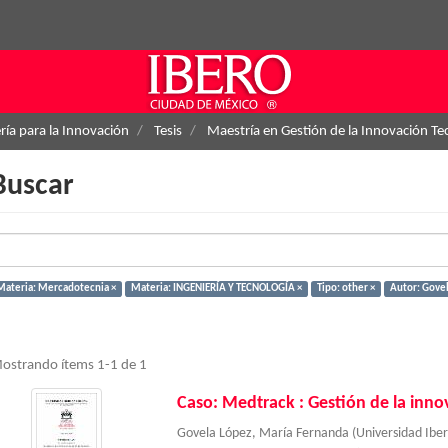
ría para la Innovación
Tesis
Maestría en Gestión de la Innovación Te
Buscar
Materia: Mercadotecnia ×
Materia: INGENIERÍA Y TECNOLOGÍA ×
Tipo: other ×
Autor: Govel
ostrando ítems 1-1 de 1
Caso: Medtrack : Gestión de la inno
Govela López, María Fernanda
(
Universidad Ib