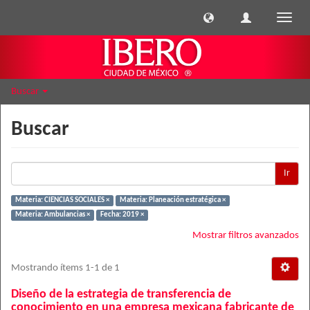
Cambi
naveg
Buscar
Buscar
Ir
Materia: CIENCIAS SOCIALES ×
Materia: Planeación estratégica ×
Materia: Ambulancias ×
Fecha: 2019 ×
Mostrar filtros avanzados
Mostrando ítems 1-1 de 1
Diseño de la estrategia de transferencia de
conocimiento en una empresa mexicana fabricante de