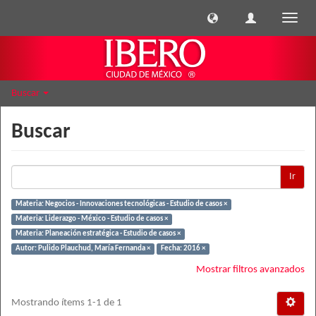
Cambi
naveg
Buscar
Buscar
Ir
Materia: Negocios - Innovaciones tecnológicas - Estudio de casos ×
Materia: Liderazgo - México - Estudio de casos ×
Materia: Planeación estratégica - Estudio de casos ×
Autor: Pulido Plauchud, María Fernanda ×
Fecha: 2016 ×
Mostrar filtros avanzados
Mostrando ítems 1-1 de 1