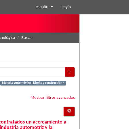
español
Login
cnológica
Buscar
Ir
Materia: Automóviles - Diseño y construcción ×
Mostrar filtros avanzados
bcontratados un acercamiento a
industria automotriz y la