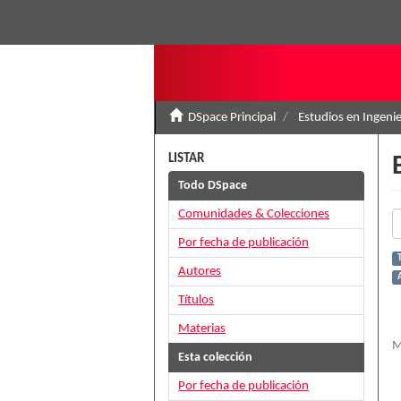
DSpace Principal
Estudios en Ingenie
LISTAR
Todo DSpace
Comunidades & Colecciones
Por fecha de publicación
Autores
Títulos
Materias
M
Esta colección
Por fecha de publicación