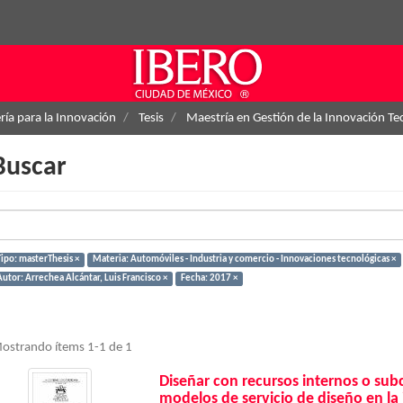
ría para la Innovación
Tesis
Maestría en Gestión de la Innovación Te
Buscar
Tipo: masterThesis ×
Materia: Automóviles - Industria y comercio - Innovaciones tecnológicas ×
Autor: Arrechea Alcántar, Luis Francisco ×
Fecha: 2017 ×
ostrando ítems 1-1 de 1
Diseñar con recursos internos o su
modelos de servicio de diseño en la 