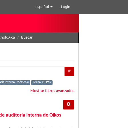
español
Login
cnológica
Buscar
Ir
ria interna - México ×
Fecha: 2019 ×
Mostrar filtros avanzados
de auditoría interna de Oikos