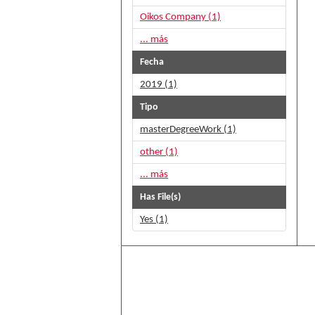
Oikos Company (1)
... más
Fecha
2019 (1)
Tipo
masterDegreeWork (1)
other (1)
... más
Has File(s)
Yes (1)