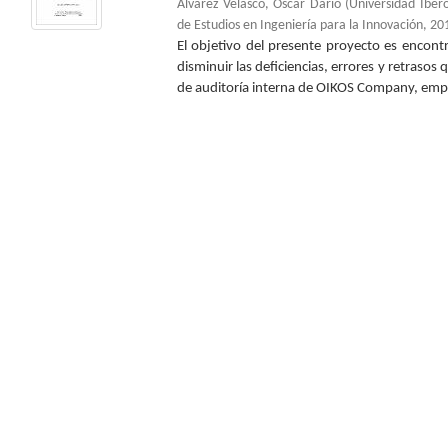
Álvarez Velasco, Oscar Darío
(
Universidad Ibe
de Estudios en Ingeniería para la Innovación
,
20
El objetivo del presente proyecto es encon
disminuir las deficiencias, errores y retrasos
de auditoría interna de OIKOS Company, empr