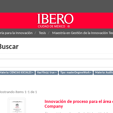
ría para la Innovación
Tesis
Maestría en Gestión de la Innovación Te
Buscar
Materia: CIENCIAS SOCIALES ×
Has File(s): true ×
Tipo: masterDegreeWork ×
Materia: Audito
ostrando ítems 1-1 de 1
Innovación de proceso para el área 
Company