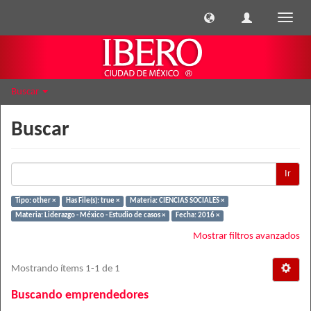
Cambi
naveg
Buscar
Buscar
Ir
Tipo: other ×
Has File(s): true ×
Materia: CIENCIAS SOCIALES ×
Materia: Liderazgo - México - Estudio de casos ×
Fecha: 2016 ×
Mostrar filtros avanzados
Mostrando ítems 1-1 de 1
Buscando emprendedores