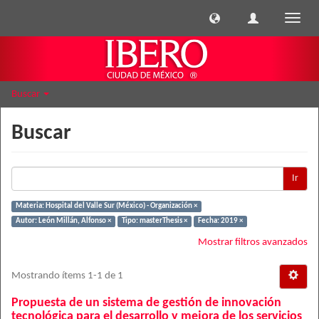
Cambi
naveg
Buscar
Buscar
Ir
Materia: Hospital del Valle Sur (México) - Organización ×
Autor: León Millán, Alfonso ×
Tipo: masterThesis ×
Fecha: 2019 ×
Mostrar filtros avanzados
Mostrando ítems 1-1 de 1
Propuesta de un sistema de gestión de innovación
tecnológica para el desarrollo y mejora de los servicios