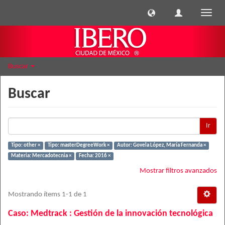
Cambi
naveg
Buscar
Buscar
Ir
Tipo: other ×
Tipo: masterDegreeWork ×
Autor: Govela López, María Fernanda ×
Materia: Mercadotecnia ×
Fecha: 2016 ×
Mostrar filtros avanzados
Mostrando ítems 1-1 de 1
Caso: Medtrack : Gestión de la innovación tecnológica