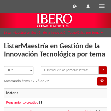
Cambi
naveg
Listar Maestría en Gestión de la Innovación Tecnológica por tema
ListarMaestría en Gestión de la
Innovación Tecnológica por tema
Ir
Mostrando ítems 59-78 de 79
Materia
Pensamiento creativo
[1]