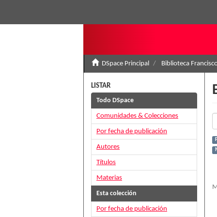
DSpace Principal
Biblioteca Francisc
LISTAR
Todo DSpace
Comunidades & Colecciones
Por fecha de publicación
Autores
Títulos
Materias
M
Esta colección
Por fecha de publicación