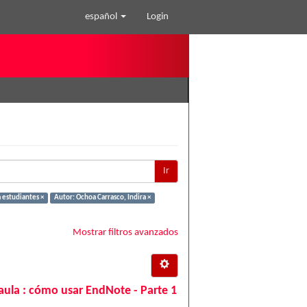
español
Login
Ir
 estudiantes ×
Autor: Ochoa Carrasco, Indira ×
Mostrar filtros avanzados
aula : cómo usar EndNote - Parte 1