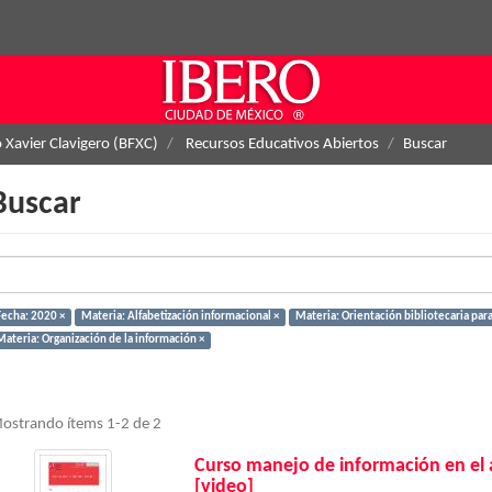
o Xavier Clavigero (BFXC)
Recursos Educativos Abiertos
Buscar
Buscar
Fecha: 2020 ×
Materia: Alfabetización informacional ×
Materia: Orientación bibliotecaria para
Materia: Organización de la información ×
ostrando ítems 1-2 de 2
Curso manejo de información en el 
[video]