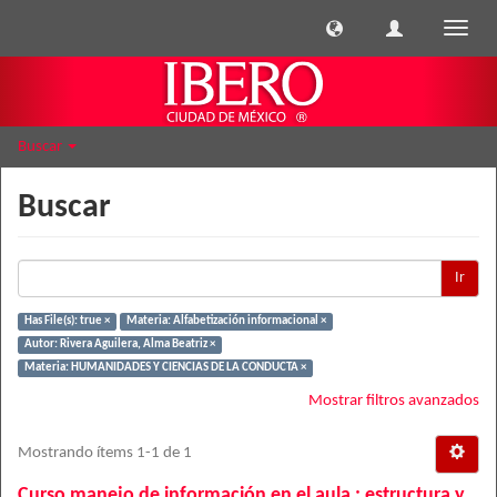
Cambi
naveg
Buscar
Buscar
Ir
Has File(s): true ×
Materia: Alfabetización informacional ×
Autor: Rivera Aguilera, Alma Beatriz ×
Materia: HUMANIDADES Y CIENCIAS DE LA CONDUCTA ×
Mostrar filtros avanzados
Mostrando ítems 1-1 de 1
Curso manejo de información en el aula : estructura y