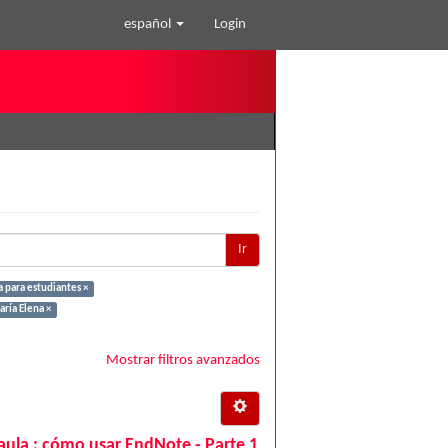
español
Login
Ir
a para estudiantes ×
ría Elena ×
Mostrar filtros avanzados
aula : cómo usar EndNote - Parte 1