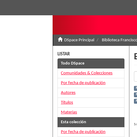
DSpace Principal
Biblioteca Francisc
LISTAR
Todo DSpace
Comunidades & Colecciones
Por fecha de publicación
Autores
Títulos
Materias
Esta colección
M
Por fecha de publicación