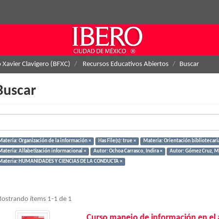
o Xavier Clavigero (BFXC)
Recursos Educativos Abiertos
Buscar
Buscar
Materia: Organización de la información ×
Has File(s): true ×
Materia: Orientación bibliotecari
Materia: Alfabetización informacional ×
Autor: Ochoa Carrasco, Indira ×
Autor: Gómez Cruz, Ma
Materia: HUMANIDADES Y CIENCIAS DE LA CONDUCTA ×
ostrando ítems 1-1 de 1
Curso manejo de información en el 