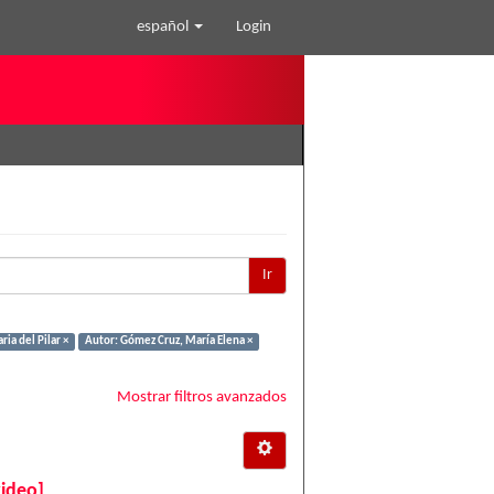
español
Login
Ir
ia del Pilar ×
Autor: Gómez Cruz, María Elena ×
Mostrar filtros avanzados
video]