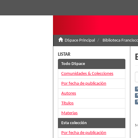
DSpace Principal
Biblioteca Francisc
LISTAR
Todo DSpace
Comunidades & Colecciones
Por fecha de publicación
H
Autores
Títulos
Materias
Esta colección
M
Por fecha de publicación