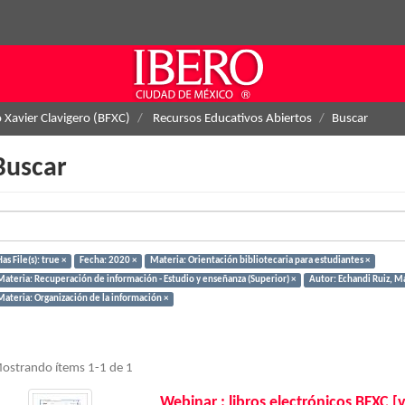
o Xavier Clavigero (BFXC)
Recursos Educativos Abiertos
Buscar
Buscar
as File(s): true ×
Fecha: 2020 ×
Materia: Orientación bibliotecaria para estudiantes ×
Materia: Recuperación de información - Estudio y enseñanza (Superior) ×
Autor: Echandi Ruiz, Mar
Materia: Organización de la información ×
ostrando ítems 1-1 de 1
Webinar : libros electrónicos BFXC [