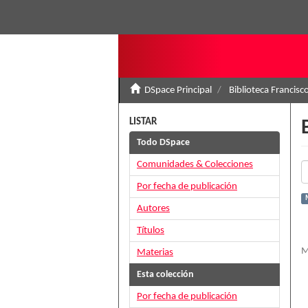
DSpace Principal
Biblioteca Francisc
LISTAR
Todo DSpace
Comunidades & Colecciones
Por fecha de publicación
Autores
Títulos
M
Materias
Esta colección
Por fecha de publicación