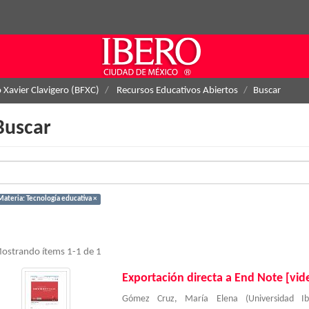
o Xavier Clavigero (BFXC)
Recursos Educativos Abiertos
Buscar
Buscar
Materia: Tecnología educativa ×
ostrando ítems 1-1 de 1
Exportación directa a End Note [vid
Gómez Cruz, María Elena
(
Universidad I