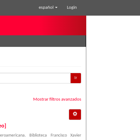
español
Login
Ir
Mostrar filtros avanzados
eo]
beroamericana. Biblioteca Francisco Xavier