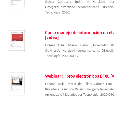
Ochoa Carrasco, Indira
(
Universidad Ibe
ClavigeroUniversidad Iberoamericana. Direcc
Tecnología
,
2020
)
Curso manejo de información en el au
[video]
Gómez Cruz, María Elena
(
Universidad I
ClavigeroUniversidad Iberoamericana. Direcc
Tecnología
,
2020-03-19
)
Webinar : libros electrónicos BFXC [
Echandi Ruiz, Maria del Pilar
;
Gómez Cruz,
Biblioteca Francisco Xavier ClavigeroUniversi
Aprendizaje Mediados por Tecnología
,
2020-04-