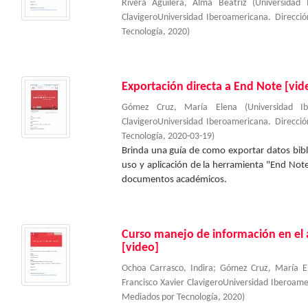
Rivera Aguilera, Alma Beatriz
(
Universidad 
ClavigeroUniversidad Iberoamericana. Direcc
Tecnología
,
2020
)
Exportación directa a End Note [vid
Gómez Cruz, María Elena
(
Universidad I
ClavigeroUniversidad Iberoamericana. Direcc
Tecnología
,
2020-03-19
)
Brinda una guía de como exportar datos bibl
uso y aplicación de la herramienta "End Note
documentos académicos.
Curso manejo de información en el 
[video]
Ochoa Carrasco, Indira
;
Gómez Cruz, María E
Francisco Xavier ClavigeroUniversidad Iberoam
Mediados por Tecnología
,
2020
)