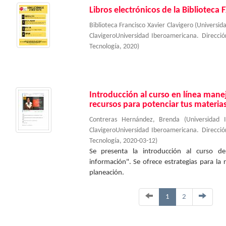
Libros electrónicos de la Biblioteca 
Biblioteca Francisco Xavier Clavigero
(
Universid
ClavigeroUniversidad Iberoamericana. Direcc
Tecnología
,
2020
)
Introducción al curso en línea manej
recursos para potenciar tus materias
Contreras Hernández, Brenda
(
Universidad 
ClavigeroUniversidad Iberoamericana. Direcc
Tecnología
,
2020-03-12
)
Se presenta la introducción al curso de
información". Se ofrece estrategias para la
planeación.
1
2