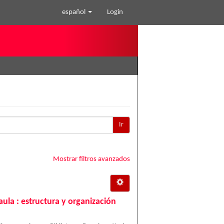
español
Login
Ir
Mostrar filtros avanzados
ula : estructura y organización