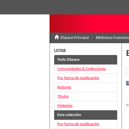
DSpace Principal
Biblioteca Francisc
LISTAR
Todo DSpace
Comunidades & Colecciones
Por fecha de publicación
H
Autores
Títulos
M
Materias
Esta colección
Por fecha de publicación