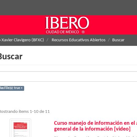
o Xavier Clavigero (BFXC)
Recursos Educativos Abiertos
Buscar
Buscar
as File(s): true ×
ostrando ítems 1-10 de 11
Curso manejo de información en el a
general de la información [video]