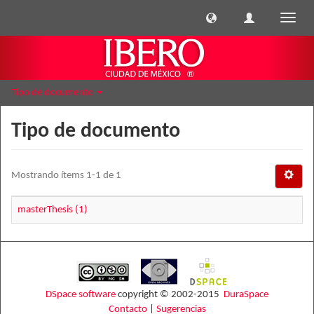
Cambi
naveg
Tipo de documento
Tipo de documento
Mostrando ítems 1-1 de 1
masterThesis (1)
DSpace software
copyright © 2002-2015
DuraSpace
Contacto
|
Sugerencias