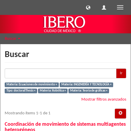
Cambi
naveg
Buscar
Buscar
Ir
Materia: Ecuaciones de movimiento ×
Materia: INGENIERÍA Y TECNOLOGÍA ×
Tipo: doctoralThesis ×
Materia: Robótica ×
Materia: Teoría de gráficas ×
Mostrar filtros avanzados
Mostrando ítems 1-1 de 1
Coordinación de movimiento de sistemas multiagentes
heterogéneos